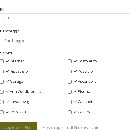
Rif.
Parcheggio
Servizi
Internet
Posto Auto
Ripostiglio
Poggiolo
Garage
Ascensore
Aria Condizionata
Piscina
Lavastoviglie
Caminetto
Terrazza
Cantina
Applicare il Filtro
Mostra opzioni di filtro avanzate